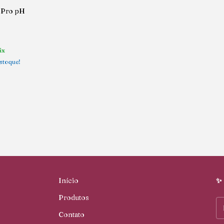
K.Pro pH
ix
stoque!
Início
✨ 
Produtos
Contato