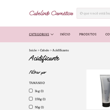
Cabelindo Cosméticos
CATEGORIAS
INÍCIO
PRODUTOS
CO
Início
>
Cabelo
>
Acidificante
Acidificante
Filtrar por
TAMANHO
1kg (1)
230g (1)
50g (1)