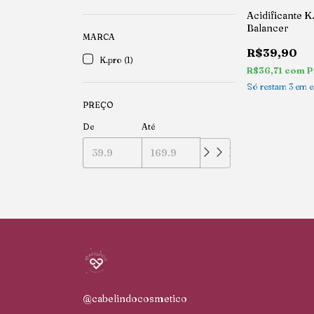
Acidificante 
Balancer
MARCA
R$39,90
K.pro (1)
R$36,71
com
P
Só restam
3
em e
PREÇO
De
Até
@cabelindocosmetico