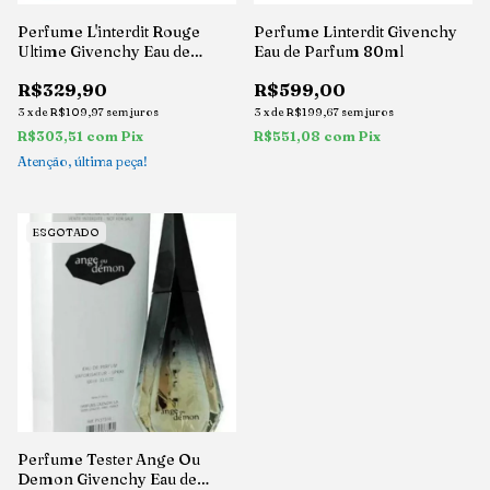
Perfume L'interdit Rouge
Perfume Linterdit Givenchy
Ultime Givenchy Eau de
Eau de Parfum 80ml
Parfum 35ml*
R$329,90
R$599,00
3
x
de
R$109,97
sem juros
3
x
de
R$199,67
sem juros
R$303,51
com
Pix
R$551,08
com
Pix
Atenção, última peça!
ESGOTADO
Perfume Tester Ange Ou
Demon Givenchy Eau de