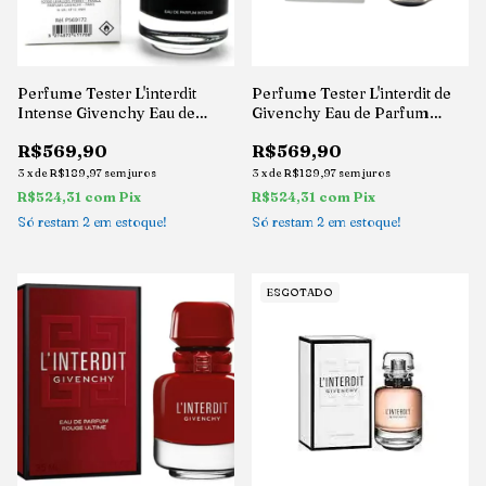
Perfume Tester L'interdit
Perfume Tester L'interdit de
Intense Givenchy Eau de
Givenchy Eau de Parfum
Parfum 80ml
80ml
R$569,90
R$569,90
3
x
de
R$189,97
sem juros
3
x
de
R$189,97
sem juros
R$524,31
com
Pix
R$524,31
com
Pix
Só restam
2
em estoque!
Só restam
2
em estoque!
ESGOTADO