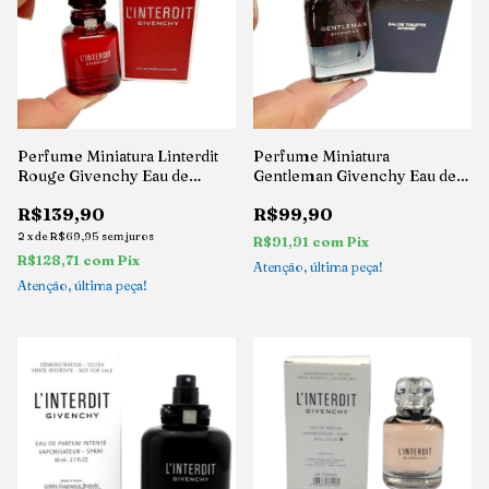
Perfume Miniatura Linterdit
Perfume Miniatura
Rouge Givenchy Eau de
Gentleman Givenchy Eau de
Parfum 10ml
Toilette 5ml
R$139,90
R$99,90
2
x
de
R$69,95
sem juros
R$91,91
com
Pix
R$128,71
com
Pix
Atenção, última peça!
Atenção, última peça!