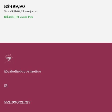
Parfum 100ml
R$499,90
3
x
de
R$166,63
sem juros
R$459,91
com
Pix
@cabelindocosmetico
5521990221217