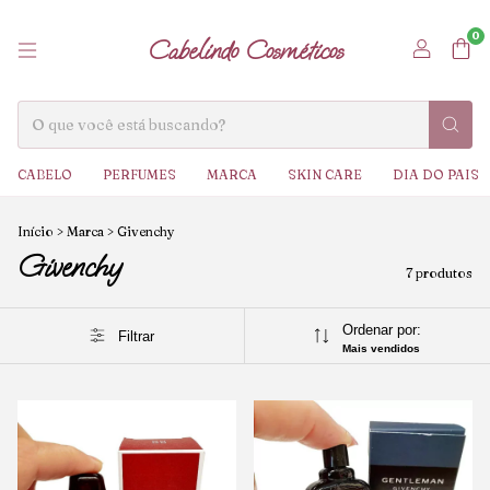
0
Cabelindo Cosméticos
CABELO
PERFUMES
MARCA
SKIN CARE
DIA DO PAIS
Início
>
Marca
>
Givenchy
Givenchy
7 produtos
Ordenar por:
Filtrar
Mais vendidos