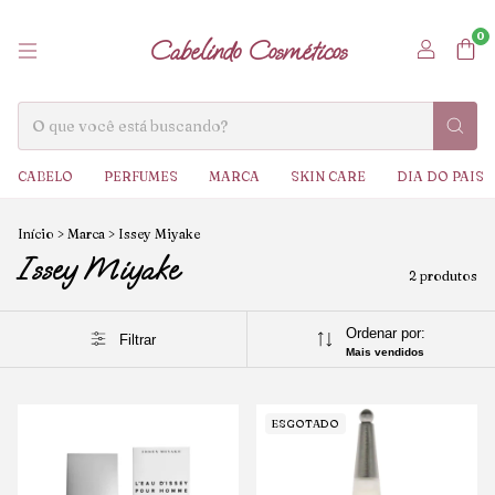
0
Cabelindo Cosméticos
CABELO
PERFUMES
MARCA
SKIN CARE
DIA DO PAIS
Início
>
Marca
>
Issey Miyake
Issey Miyake
2 produtos
Ordenar por:
Filtrar
Mais vendidos
ESGOTADO