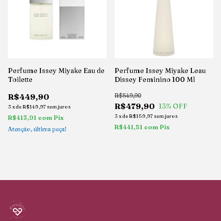
Perfume Issey Miyake Eau de
Perfume Issey Miyake Leau
Toilette
Dissey Feminino 100 Ml
R$449,90
R$549,90
R$479,90
13
% OFF
3
x
de
R$149,97
sem juros
3
x
de
R$159,97
sem juros
R$413,91
com
Pix
R$441,51
com
Pix
Atenção, última peça!