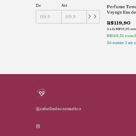
De
Até
Perfume Teste
Voyage Eau de 
100ml
R$119,90
2
x
de
R$59,95
sem
R$110,31
com
Só restam
3
em e
@cabelindocosmetico