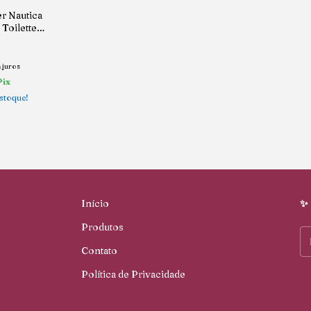
r Nautica
Toilette
 juros
Pix
stoque!
Início
✨ 
Produtos
Contato
Política de Privacidade