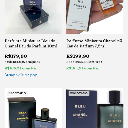
Perfume Miniatura Bleu de
Perfume Miniatura Chanel n5
Chanel Eau de Parfum 10ml
Eau de Parfum 7,5ml
R$179,90
R$199,90
3
x
de
R$59,97
sem juros
3
x
de
R$66,63
sem juros
R$165,51
com
Pix
R$183,91
com
Pix
Atenção, última peça!
ESGOTADO
ESGOTADO