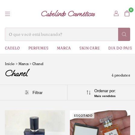
0
Cabelindo Cosméticos
CABELO
PERFUMES
MARCA
SKIN CARE
DIA DO PAIS
Início
>
Marca
>
Chanel
Chanel
4 produtos
Ordenar por:
Filtrar
Mais vendidos
ESGOTADO