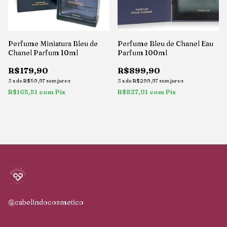
Perfume Miniatura Bleu de
Perfume Bleu de Chanel Eau
Chanel Parfum 10ml
Parfum 100ml
R$179,90
R$899,90
3
x
de
R$59,97
sem juros
3
x
de
R$299,97
sem juros
R$165,51
com
Pix
R$827,91
com
Pix
@cabelindocosmetico